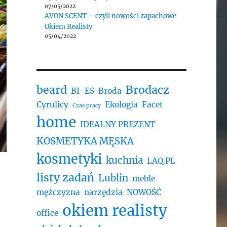
07/05/2022
AVON SCENT – czyli nowości zapachowe
Okiem Realisty
05/04/2022
beard
Brodacz
BI-ES
Broda
Cyrulicy
Ekologia
Facet
Czas pracy
home
IDEALNY PREZENT
KOSMETYKA MĘSKA
kosmetyki
kuchnia
LAQ.PL
listy zadań
Lublin
meble
mężczyzna
narzędzia
NOWOŚĆ
okiem realisty
office