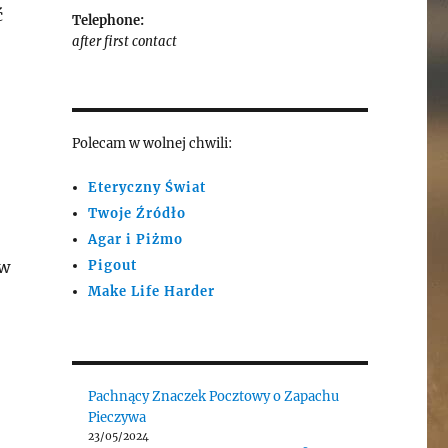
ć
Telephone:
after first contact
Polecam w wolnej chwili:
Eteryczny Świat
Twoje Źródło
Agar i Piżmo
Pigout
ów
Make Life Harder
Pachnący Znaczek Pocztowy o Zapachu
Pieczywa
23/05/2024