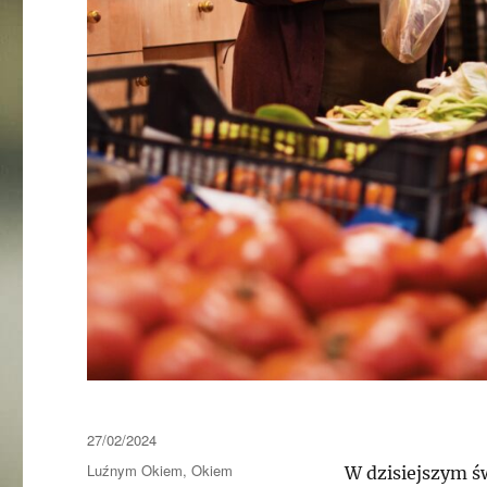
Data
27/02/2024
publikacji
Kategorie
Luźnym Okiem
,
Okiem
W dzisiejszym ś