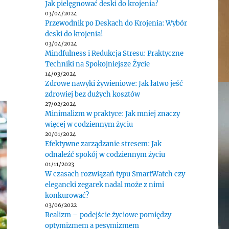
Jak pielęgnować deski do krojenia?
03/04/2024
Przewodnik po Deskach do Krojenia: Wybór
deski do krojenia!
03/04/2024
Mindfulness i Redukcja Stresu: Praktyczne
Techniki na Spokojniejsze Życie
14/03/2024
Zdrowe nawyki żywieniowe: Jak łatwo jeść
zdrowiej bez dużych kosztów
27/02/2024
Minimalizm w praktyce: Jak mniej znaczy
więcej w codziennym życiu
20/01/2024
Efektywne zarządzanie stresem: Jak
odnaleźć spokój w codziennym życiu
01/11/2023
W czasach rozwiązań typu SmartWatch czy
elegancki zegarek nadal może z nimi
konkurować?
03/06/2022
Realizm – podejście życiowe pomiędzy
optymizmem a pesymizmem