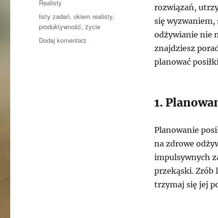
Realisty
rozwiązań, utr
Tagi
listy zadań
,
okiem realisty
,
się wyzwaniem, 
produktywność
,
życie
odżywianie nie 
do
Dodaj komentarz
znajdziesz pora
Zdrowe
nawyki
planować posiłk
żywieniowe:
Jak
łatwo
1. Planowa
jeść
zdrowiej
bez
Planowanie posi
dużych
kosztów
na zdrowe odżyw
impulsywnych za
przekąski. Zrób
trzymaj się jej 