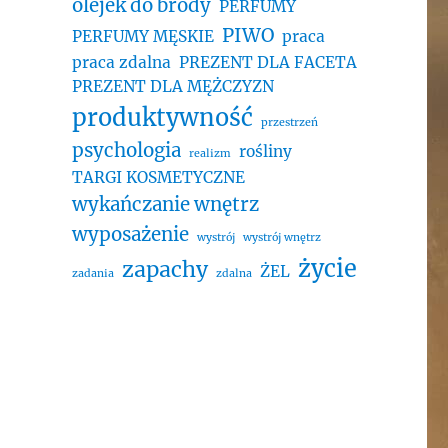
olejek do brody
PERFUMY
PIWO
PERFUMY MĘSKIE
praca
praca zdalna
PREZENT DLA FACETA
PREZENT DLA MĘŻCZYZN
produktywność
przestrzeń
psychologia
rośliny
realizm
TARGI KOSMETYCZNE
wykańczanie wnętrz
wyposażenie
wystrój
wystrój wnętrz
życie
zapachy
ŻEL
zadania
zdalna