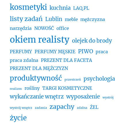
kosmetyki
kuchnia
LAQ.PL
listy zadań
Lublin
meble
mężczyzna
narzędzia
NOWOŚĆ
office
okiem realisty
olejek do brody
PIWO
PERFUMY
PERFUMY MĘSKIE
praca
praca zdalna
PREZENT DLA FACETA
PREZENT DLA MĘŻCZYZN
produktywność
psychologia
przestrzeń
rośliny
TARGI KOSMETYCZNE
realizm
wykańczanie wnętrz
wyposażenie
wystrój
zapachy
ŻEL
wystrój wnętrz
zadania
zdalna
życie