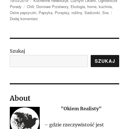
Data
Kategorie
19/03/2019
Kuchenne Rewolucje
,
Luźnym Okiem
,
Ogrodnicze
publikacji
Tagi
Porady
Chili
,
Domowe Przetwory
,
Ekologia
,
home
,
kuchnia
,
Ostre papryczki
,
Papryka
,
Przepisy
,
rośliny
,
Sadzonki
,
Sos
do
Dodaj komentarz
Paprykowe
Pole
rośnie
wokół
mnie
Szukaj
czyli
SZUKAJ
słów
kilka
o
Hodowli
Papryki
About
"Okiem Realisty"
– gdzie rzeczywistość jest