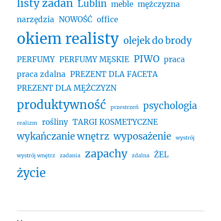
listy zadań
Lublin
meble
mężczyzna
narzędzia
NOWOŚĆ
office
okiem realisty
olejek do brody
PIWO
PERFUMY
PERFUMY MĘSKIE
praca
praca zdalna
PREZENT DLA FACETA
PREZENT DLA MĘŻCZYZN
produktywność
psychologia
przestrzeń
rośliny
TARGI KOSMETYCZNE
realizm
wykańczanie wnętrz
wyposażenie
wystrój
zapachy
ŻEL
wystrój wnętrz
zadania
zdalna
życie