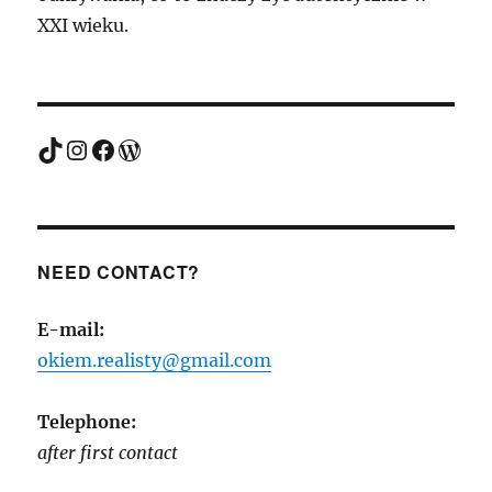
XXI wieku.
TikTok
Instagram
Facebook
WordPress
NEED CONTACT?
E-mail:
okiem.realisty@gmail.com
Telephone:
after first contact