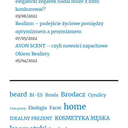
elegancki zegarek nadal może z nimi
konkurować?
03/06/2022
Realizm – podejście życiowe pomiędzy
optymizmem a pesymizmem
07/05/2022
AVON SCENT – czyli nowości zapachowe
Okiem Realisty
05/04/2022
beard
Brodacz
BI-ES
Broda
Cyrulicy
home
Ekologia
Facet
Czas pracy
KOSMETYKA MĘSKA
IDEALNY PREZENT