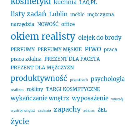
kosmetyki
kuchnia
LAQ.PL
listy zadań
Lublin
meble
mężczyzna
narzędzia
NOWOŚĆ
office
okiem realisty
olejek do brody
PIWO
PERFUMY
PERFUMY MĘSKIE
praca
praca zdalna
PREZENT DLA FACETA
PREZENT DLA MĘŻCZYZN
produktywność
psychologia
przestrzeń
rośliny
TARGI KOSMETYCZNE
realizm
wykańczanie wnętrz
wyposażenie
wystrój
zapachy
ŻEL
wystrój wnętrz
zadania
zdalna
życie