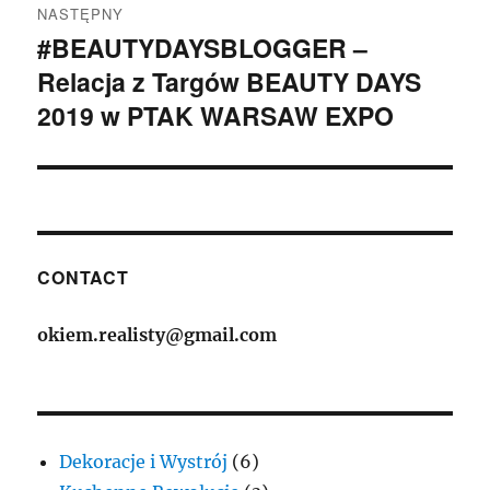
NASTĘPNY
#BEAUTYDAYSBLOGGER –
Następny
Relacja z Targów BEAUTY DAYS
wpis:
2019 w PTAK WARSAW EXPO
CONTACT
okiem.realisty@gmail.com
Dekoracje i Wystrój
(6)