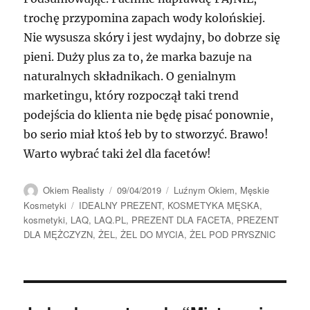
trochę przypomina zapach wody kolońskiej.
Nie wysusza skóry i jest wydajny, bo dobrze się
pieni. Duży plus za to, że marka bazuje na
naturalnych składnikach. O genialnym
marketingu, który rozpoczął taki trend
podejścia do klienta nie będę pisać ponownie,
bo serio miał ktoś łeb by to stworzyć. Brawo!
Warto wybrać taki żel dla facetów!
Autor
Data
Kategorie
Okiem Realisty
09/04/2019
Luźnym Okiem
,
Męskie
publikacji
Tagi
Kosmetyki
IDEALNY PREZENT
,
KOSMETYKA MĘSKA
,
kosmetyki
,
LAQ
,
LAQ.PL
,
PREZENT DLA FACETA
,
PREZENT
DLA MĘŻCZYZN
,
ŻEL
,
ŻEL DO MYCIA
,
ŻEL POD PRYSZNIC