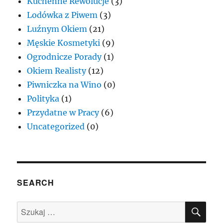
Kuchenne Rewolucje
(3)
Lodówka z Piwem
(3)
Luźnym Okiem
(21)
Męskie Kosmetyki
(9)
Ogrodnicze Porady
(1)
Okiem Realisty
(12)
Piwniczka na Wino
(0)
Polityka
(1)
Przydatne w Pracy
(6)
Uncategorized
(0)
SEARCH
SZU
Szukaj: