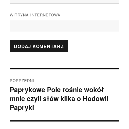
WITRYNA INTERNETOWA
Nawigacja
POPRZEDNI
wpisu
Paprykowe Pole rośnie wokół
Poprzedni
mnie czyli słów kilka o Hodowli
wpis:
Papryki