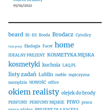
05/04/2022
beard
Brodacz
BI-ES
Broda
Cyrulicy
home
Ekologia
Facet
Czas pracy
KOSMETYKA MĘSKA
IDEALNY PREZENT
kosmetyki
kuchnia
LAQ.PL
listy zadań
Lublin
meble
mężczyzna
narzędzia
NOWOŚĆ
office
okiem realisty
olejek do brody
PIWO
PERFUMY
PERFUMY MĘSKIE
praca
praca zdalna
PREZENT DLA FACETA