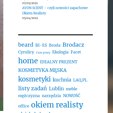
07/05/2022
AVON SCENT – czyli nowości zapachowe
Okiem Realisty
05/04/2022
beard
Brodacz
BI-ES
Broda
Cyrulicy
Ekologia
Facet
Czas pracy
home
IDEALNY PREZENT
KOSMETYKA MĘSKA
kosmetyki
kuchnia
LAQ.PL
listy zadań
Lublin
meble
mężczyzna
narzędzia
NOWOŚĆ
okiem realisty
office