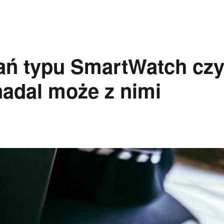
ań typu SmartWatch cz
nadal może z nimi