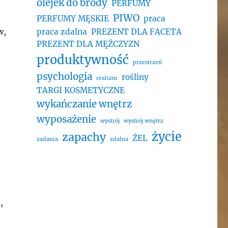
olejek do brody
PERFUMY
PIWO
PERFUMY MĘSKIE
praca
w,
praca zdalna
PREZENT DLA FACETA
PREZENT DLA MĘŻCZYZN
produktywność
przestrzeń
psychologia
rośliny
realizm
TARGI KOSMETYCZNE
wykańczanie wnętrz
wyposażenie
wystrój
wystrój wnętrz
życie
zapachy
ŻEL
zadania
zdalna
,