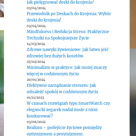
Jak pielęgnować deski do krojenia?
03/04/2024
Przewodnik po Deskach do Krojenia: Wybór
deski do krojenia!
03/04/2024
Mindfulness i Redukcja Stresu: Praktyczne
Techniki na Spokojniejsze Życie
14/03/2024
Zdrowe nawyki żywieniowe: Jak łatwo jeść
zdrowiej bez dużych kosztów
27/02/2024
Minimalizm w praktyce: Jak mniej znaczy
więcej w codziennym życiu
20/01/2024
Efektywne zarządzanie stresem: Jak
odnaleźć spokój w codziennym życiu
01/11/2023
W czasach rozwiązań typu SmartWatch czy
elegancki zegarek nadal może z nimi
konkurować?
03/06/2022
Realizm – podejście życiowe pomiędzy
optymizmem a pesymizmem