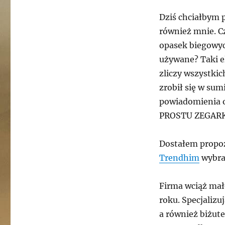
Dziś chciałbym 
również mnie. C
opasek biegowyc
używane? Taki el
zliczy wszystki
zrobił się w su
powiadomienia o
PROSTU ZEGARK
Dostałem propo
Trendhim
wybra
Firma wciąż mało
roku. Specjalizuj
a również biżute