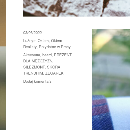
Data
03/06/2022
publikacji
Kategorie
Luźnym Okiem
,
Okiem
Realisty
,
Przydatne w Pracy
Tagi
Akcesoria
,
beard
,
PREZENT
DLA MĘŻCZYZN
,
SILEZMONT
,
SKÓRA
,
TRENDHIM
,
ZEGAREK
do
Dodaj komentarz
W
czasach
rozwiązań
typu
SmartWatch
czy
elegancki
zegarek