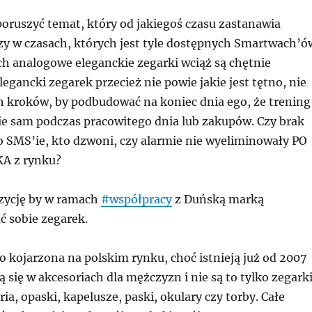
poruszyć temat, który od jakiegoś czasu zastanawia
zy w czasach, których jest tyle dostępnych Smartwach’ó
h analogowe eleganckie zegarki wciąż są chętnie
egancki zegarek przecież nie powie jakie jest tętno, nie
ch kroków, by podbudować na koniec dnia ego, że trening
mie sam podczas pracowitego dnia lub zakupów. Czy brak
 SMS’ie, kto dzwoni, czy alarmie nie wyeliminowały PO
A z rynku?
zycję by w ramach
#współpracy
z Duńską marką
ć sobie zegarek.
 kojarzona na polskim rynku, choć istnieją już od 2007
ą się w akcesoriach dla mężczyzn i nie są to tylko zegarki
ria, opaski, kapelusze, paski, okulary czy torby. Całe